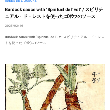
IIDÉES DE LIQUEURS
Burdock sauce with ‘Spirituel de l’Est’ / スピリチ
ュアル・ド・レストを使ったゴボウのソース
2025/02/16
b
y
Burdock sauce with ‘Spirituel de l’Est’ スピリチュアル・ド・レス
s
トを使ったゴボウのソース
p
i
r
i
t
u
e
l
-
a
d
m