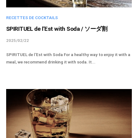
チ
i
o
ュ
n
t
ア
RECETTES DE COCKTAILS
o
ル
SPIRITUEL de l‘Est with Soda / ソーダ割
,
・
p
2025/02/22
b
ド
r
y
・
o
SPIRITUEL de l‘Est with Soda For a healthy way to enjoy it with a
s
d
レ
meal, we recommend drinking it with soda. It...
p
u
ス
i
i
ト
r
t
i
）
e
t
p
u
a
e
r
l
V
-
I
a
N
d