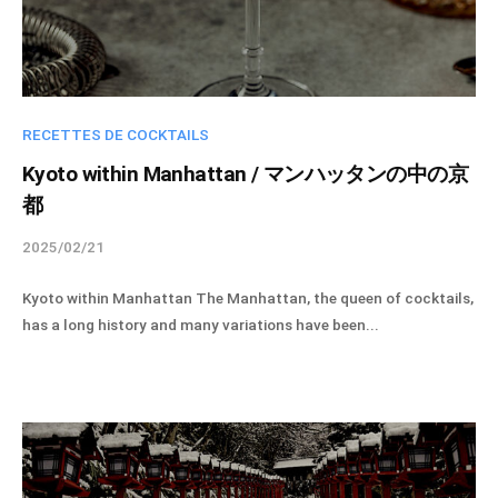
a
チ
d
ュ
m
ア
i
ル
n
RECETTES DE COCKTAILS
・
ド
Kyoto within Manhattan / マンハッタンの中の京
・
都
レ
ス
2025/02/21
b
ト
y
Kyoto within Manhattan The Manhattan, the queen of cocktails,
s
は
has a long history and many variations have been...
p
株
i
式
r
会
i
社
t
ヴ
u
ァ
e
ン