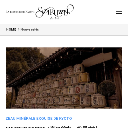
ー
コ
a
l
ン
メ
i
ニ
テ
ュ
L
q
L
ン
ー
HOME
Nouveautés
u
a
e
ツ
e
«
l
へ
u
S
i
ス
r
p
q
キ
d
i
u
ッ
e
r
e
K
プ
i
y
u
t
o
r
u
t
d
e
o
l
e
«
d
K
S
e
L'EAU MINÉRALE EXQUISE DE KYOTO
y
P
l
I