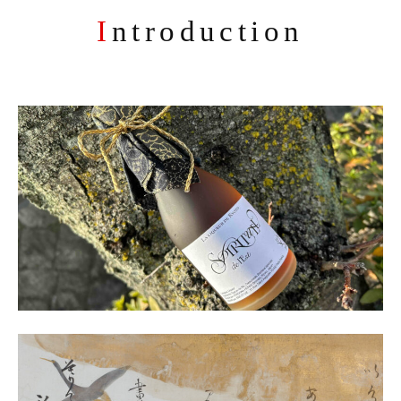
送
m
Introduction
i
り
n