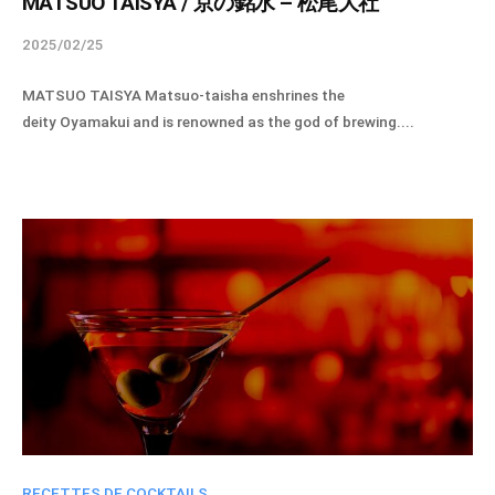
o
MATSUO TAISYA / 京の銘水 – 松尾大社
’
R
t
E
2025/02/25
b
I
o
s
y
T
«
MATSUO TAISYA Matsuo-taisha enshrines the
s
t
U
deity Oyamakui and is renowned as the god of brewing....
S
p
»
E
i
P
e
L
r
s
d
I
i
e
t
R
t
l
u
I
u
‘
n
T
e
E
e
U
l
s
l
-
E
t
i
a
»
L
q
d
（
d
u
m
京
e
e
i
都
u
l
n
リ
r
RECETTES DE COCKTAILS