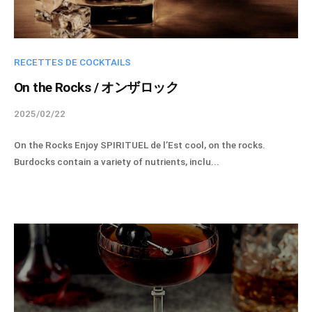
C
m
i
O
n
N
RECETTES DE COCKTAILS
N
E
On the Rocks / オンザロック
C
2025/02/22
b
T
y
L
On the Rocks Enjoy SPIRITUEL de l’Est cool, on the rocks.
s
I
Burdocks contain a variety of nutrients, inclu...
p
M
i
I
r
T
i
E
t
D
u
.
e
ス
l
ピ
-
リ