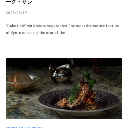
ーク・サレ
2025/02/19
b
y
“Cake Salé” with Kyoto vegetables The most distinctive feature
s
of Kyoto cuisine is the star of the...
p
i
r
i
t
u
e
l
-
a
d
m
i
n