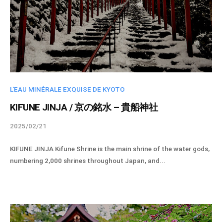
l
コ
-
ネ
a
ク
d
ト
m
が
i
製
n
造
L'EAU MINÉRALE EXQUISE DE KYOTO
す
KIFUNE JINJA / 京の銘水 – 貴船神社
る
京
2025/02/21
b
野
y
菜
KIFUNE JINJA Kifune Shrine is the main shrine of the water gods,
s
を
numbering 2,000 shrines throughout Japan, and...
p
用
i
い
r
i
た
t
お
u
酒