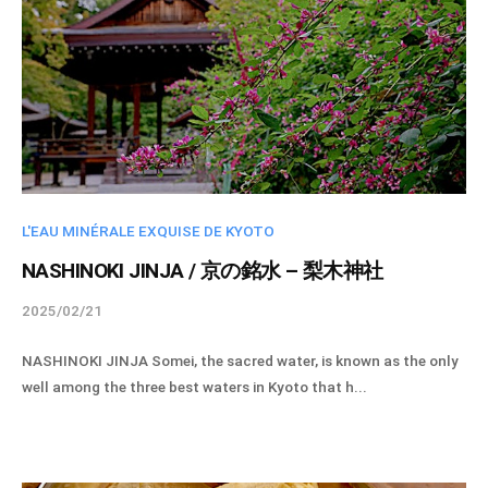
e
で
l
す
-
。
a
d
m
i
n
L'EAU MINÉRALE EXQUISE DE KYOTO
NASHINOKI JINJA / 京の銘水 – 梨木神社
2025/02/21
b
y
NASHINOKI JINJA Somei, the sacred water, is known as the only
s
well among the three best waters in Kyoto that h...
p
i
r
i