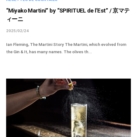
‘
キ
à
E
ュ
“Miyako Martini” by “SPIRITUEL de l‘Est” / 京マテ
b
ー
s
ィーニ
a
ル
t
s
ス
2025/02/24
b
»
e
ピ
y
（
d
Ian Fleming, The Martini Story The Martini, which evolved from
リ
s
e
京
the Gin & It, has many names. The olives th...
チ
p
l
都
ュ
i
é
ア
r
リ
g
ル
i
キ
u
・
t
ュ
m
ド
u
ー
e
・
e
ル
レ
l
s
ス
ス
-
d
ト
a
ピ
e
）
d
K
リ
m
y