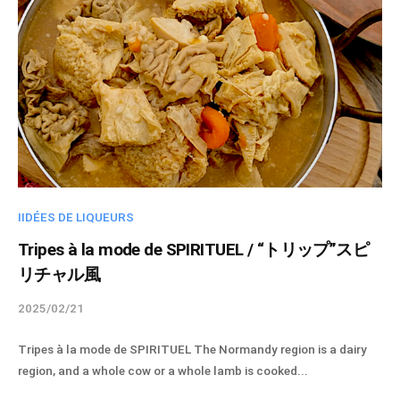
t
u
e
l
-
a
d
m
i
n
IIDÉES DE LIQUEURS
Tripes à la mode de SPIRITUEL / “トリップ”スピ
リチャル風
2025/02/21
b
y
Tripes à la mode de SPIRITUEL The Normandy region is a dairy
s
region, and a whole cow or a whole lamb is cooked...
p
i