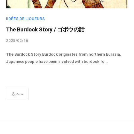
i
n
IIDÉES DE LIQUEURS
The Burdock Story / ゴボウの話
2025/02/16
b
y
The Burdock Story Burdock originates from northern Eurasia.
s
Japanese people have been involved with burdock fo...
p
i
r
i
投
t
次へ »
u
稿
e
の
l
ペ
-
ー
a
ジ
d