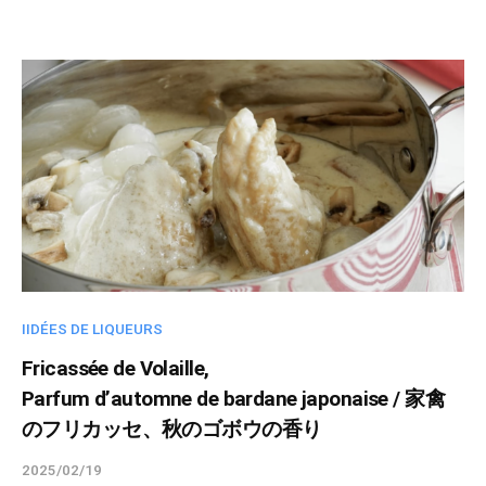
r
i
t
u
e
l
-
a
d
m
i
n
IIDÉES DE LIQUEURS
Fricassée de Volaille,
Parfum d’automne de bardane japonaise / 家禽
のフリカッセ、秋のゴボウの香り
2025/02/19
b